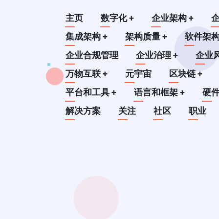
跳
Main
主页
数字化
+
企业架构
+
转
到
集成架构
+
架构质量
+
软件架
navigation
主
企业合规管理
企业治理
+
企业
要
万物互联
+
元宇宙
区块链
+
内
平台和工具
+
语言和框架
+
硬
容
解决方案
关注
社区
职业