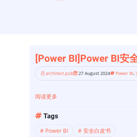
[Power BI]Power B
architect.pub
27 August 2024
Power BI
,
阅读更多
关
于
[Power
Tags
BI]Power
Power BI
安全白皮书
BI