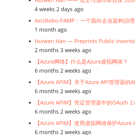
Huiwen Han —— 论文与预印本目录 202
4 weeks 2 days ago
AxisRobo-PAMP：一个面向企业架构治
1 month ago
Huiwen Han — Preprints Public Invento
2 months 3 weeks ago
【Azure网络】什么是Azure虚拟网络？
6 months 2 weeks ago
【Azure APIM】关于Azure API管理
6 months 2 weeks ago
【Azure APIM】凭证管理器中的OAuth
6 months 2 weeks ago
【Azure APIM】使用虚拟网络保护Azur
6 months 2 weeks ago