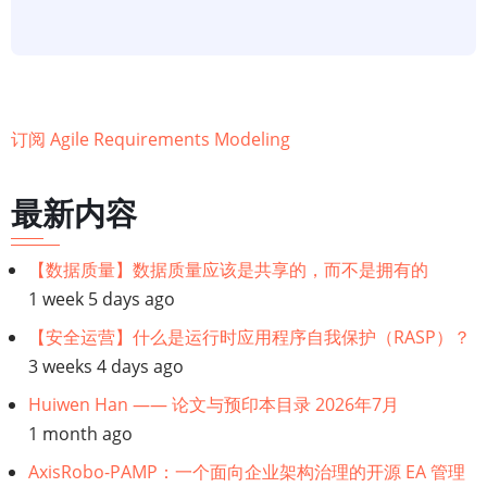
模
型】
纪
律：
敏
订阅 Agile Requirements Modeling
捷
需
最新内容
求
建
【数据质量】数据质量应该是共享的，而不是拥有的
模
1 week 5 days ago
【安全运营】什么是运行时应用程序自我保护（RASP）？
3 weeks 4 days ago
Huiwen Han —— 论文与预印本目录 2026年7月
1 month ago
AxisRobo-PAMP：一个面向企业架构治理的开源 EA 管理