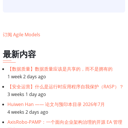
建
模】
核
心
实
订阅 Agile Models
践：
敏
最新内容
捷
模
【数据质量】数据质量应该是共享的，而不是拥有的
型
1 week 2 days ago
提
【安全运营】什么是运行时应用程序自我保护（RASP）？
炼
3 weeks 1 day ago
之
用
Huiwen Han —— 论文与预印本目录 2026年7月
于
4 weeks 2 days ago
敏
AxisRobo-PAMP：一个面向企业架构治理的开源 EA 管理
捷