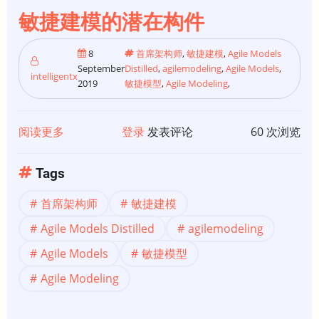
敏捷建模的潜在构件
8
首席架构师
,
敏捷建模
,
Agile Models
September
Distilled
,
agilemodeling
,
Agile Models
,
intelligentx
2019
敏捷模型
,
Agile Modeling
,
阅读更多
关
登录
发表评论
60 次浏览
于
【首
Tags
席
首席架构师
敏捷建模
架
构
Agile Models Distilled
agilemodeling
师
Agile Models
敏捷模型
看
Agile Modeling
敏
捷