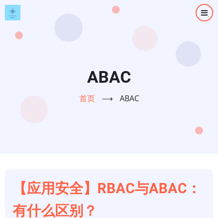
跳
转
到
主
要
内
ABAC
容
首页
⟶
ABAC
【应用安全】RBAC与ABAC：
有什么区别？