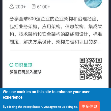
We use cookies on this site to enhance your user
experience
更多信息
By clicking the Accept button, you agree to us doing so.