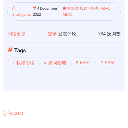
4 December
权限管理
,
访问管理
,
RBAC
,
intelligentx
2022
ABAC
,
阅读更多
关
登录
发表评论
734 次浏览
于
【应
Tags
用
权限管理
访问管理
RBAC
ABAC
安
全】
RBAC
与
ABAC：
有
什
订阅 ABAC
么
区