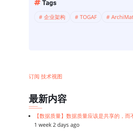
「架
Tags
构
企业架构
TOGAF
ArchiMa
框
架」
ArchiMate
视
图
指
南
订阅 技术视图
(5):
技
最新内容
术
视
【数据质量】数据质量应该是共享的，而
图
1 week 2 days ago
和