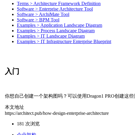
Terms > Architecture Framework Definition
Software > Enterprise Architecture Tool
Software > ArchiMate Tool
Software > BPM Tool
Examples > Application Landscape Diagram
Examples > Process Landscape Diagram
Examples > IT Landscape Diagram
Examples > IT Infrastructure Enterprise Blueprint
入门
你想自己创建一个架构图吗？可以使用Dragon1 PRO创建这
本文地址
https://architect.pub/how-design-enterprise-architecture
181 次浏览
企业架构