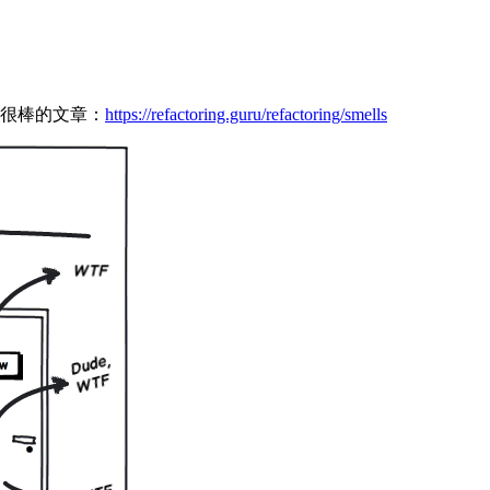
很棒的文章：
https://refactoring.guru/refactoring/smells